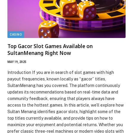
CASINO
Top Gacor Slot Games Available on
SultanMenang Right Now
MAY 19, 2025
Introduction If you are in search of slot games with high
payout frequencies, known locally as “gacor” titles,
SultanMenang has you covered. The platform continuously
updates its recommendations based on real-time data and
community feedback, ensuring that players always have
access to the hottest games. In this article, we’ll explore how
Sultan Menang identifies gacor slots, highlight some of the
top titles currently available, and provide tips on how to
maximize your enjoyment and potential returns. Whether you
prefer classic three-reel machines or modern video slots with