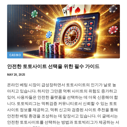
CASINO
안전한 토토사이트 선택을 위한 필수 가이드
MAY 20, 2025
온라인 베팅 시장이 급성장하면서 토토사이트의 인기가 날로 높
아지고 있습니다. 하지만 그만큼 먹튀 사이트의 위험도 증가하고
있어, 사용자들은 안전한 플랫폼을 선택하는 데 더욱 신중해야 합
니다. 토토빅리그는 먹튀검증 커뮤니티로서 신뢰할 수 있는 토토
사이트 정보를 제공하고, 먹튀 신고와 검증된 사이트 추천을 통해
안전한 베팅 환경을 조성하는 데 앞장서고 있습니다. 이 글에서는
안전한 토토사이트를 선택하는 방법과 토토빅리그가 제공하는 서