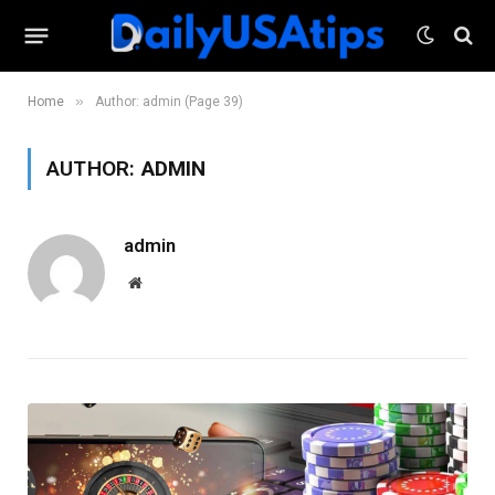
»
Home
Author: admin (Page 39)
AUTHOR:
ADMIN
admin
Website