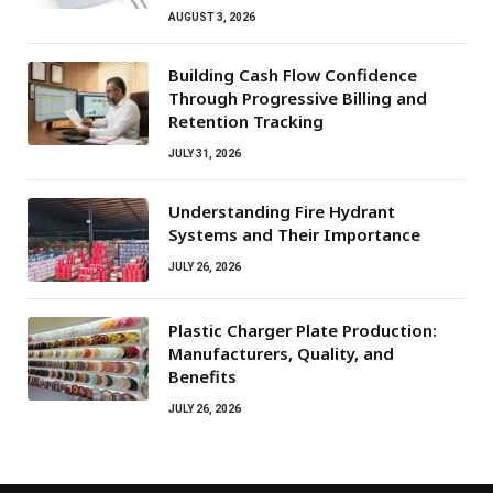
AUGUST 3, 2026
Building Cash Flow Confidence
Through Progressive Billing and
Retention Tracking
JULY 31, 2026
Understanding Fire Hydrant
Systems and Their Importance
JULY 26, 2026
Plastic Charger Plate Production:
Manufacturers, Quality, and
Benefits
JULY 26, 2026