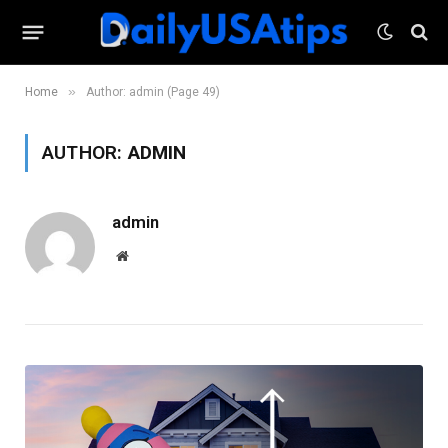
»
Home
Author: admin (Page 49)
AUTHOR:
ADMIN
admin
Website