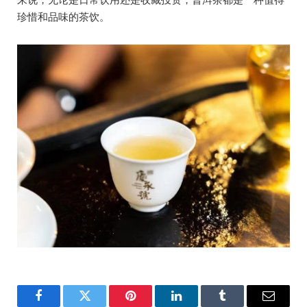
珍惜和品味的茶饮。
Facebook
Twitter
Pinterest
LinkedIn
Tumblr
Email