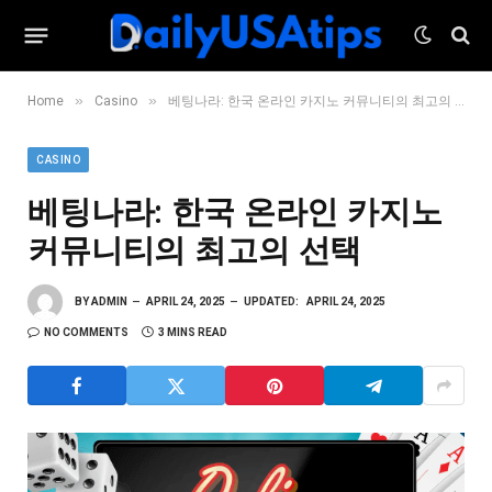
»
»
Home
Casino
베팅나라: 한국 온라인 카지노 커뮤니티의 최고의 선택
CASINO
베팅나라: 한국 온라인 카지노
커뮤니티의 최고의 선택
BY
ADMIN
APRIL 24, 2025
UPDATED:
APRIL 24, 2025
NO COMMENTS
3 MINS READ