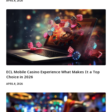
APRIL 8, 2026
ECL Mobile Casino Experience What Makes It a Top
Choice in 2026
APRIL 8, 2026