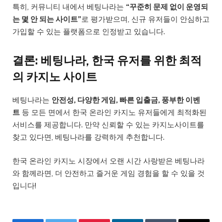
특히, 커뮤니티 내에서 베팅나라는
“꾸준히 문제 없이 운영되
는 몇 안 되는 사이트”
로 평가받으며, 신규 유저들이 안심하고
가입할 수 있는 플랫폼으로 인정받고 있습니다.
결론: 베팅나라, 한국 유저를 위한 최적
의 카지노 사이트
베팅나라는
안전성, 다양한 게임, 빠른 입출금, 풍부한 이벤
트
등 모든 면에서 한국 온라인 카지노 유저들에게 최적화된
서비스를 제공합니다. 만약 신뢰할 수 있는 카지노사이트를
찾고 있다면, 베팅나라를 강력하게 추천합니다.
한국 온라인 카지노 시장에서 오랜 시간 사랑받은 베팅나라
와 함께라면, 더 안전하고 즐거운 게임 경험을 할 수 있을 것
입니다!