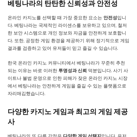
베팅나라의 탄탄한 신뢰성과 안전성
온라인 카지노를 선택할 때 가장 중요한 요소는
안전성
입니
다. 베팅나라는 국제적인 라이센스를 보유하고 있으며, 철저
한 보안 시스템으로 개인 정보와 자금을 안전하게 보호합니
다. 또한, 공정한 게임 환경을 제공하기 위해 정기적으로 게임
결과를 검증하고 있어 유저들이 믿고 즐길 수 있습니다.
한국 온라인 카지노 커뮤니티에서 베팅나라가 꾸준히 추천
되는 이유는 바로 이러한
투명성과 신뢰
덕분입니다. 사기 사
이트나 불법 운영으로 인한 피해가 잦은 온라인 카지노 시장
에서 베팅나라는 안전하게 게임을 즐길 수 있는 플랫폼으로
자리매김했습니다.
다양한 카지노 게임과 최고의 게임 제공
사
베팅나라의 또 다른 강점은
다양한 게임 선택지
입니다. 유저