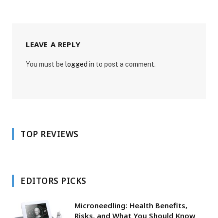
LEAVE A REPLY
You must be
logged in
to post a comment.
TOP REVIEWS
EDITORS PICKS
Microneedling: Health Benefits,
Risks, and What You Should Know