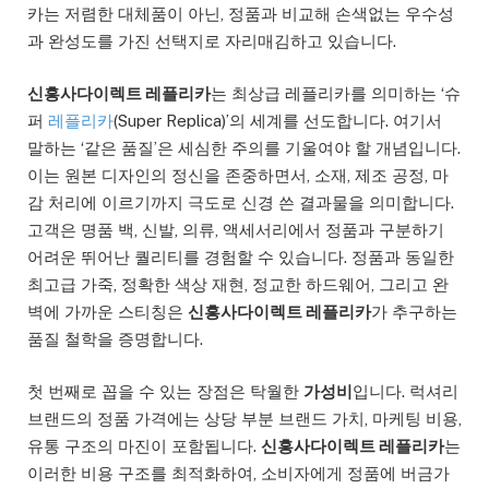
카는 저렴한 대체품이 아닌, 정품과 비교해 손색없는 우수성
과 완성도를 가진 선택지로 자리매김하고 있습니다.
신흥사다이렉트 레플리카
는 최상급 레플리카를 의미하는 ‘슈
퍼
레플리카
(Super Replica)’의 세계를 선도합니다. 여기서
말하는 ‘같은 품질’은 세심한 주의를 기울여야 할 개념입니다.
이는 원본 디자인의 정신을 존중하면서, 소재, 제조 공정, 마
감 처리에 이르기까지 극도로 신경 쓴 결과물을 의미합니다.
고객은 명품 백, 신발, 의류, 액세서리에서 정품과 구분하기
어려운 뛰어난 퀄리티를 경험할 수 있습니다. 정품과 동일한
최고급 가죽, 정확한 색상 재현, 정교한 하드웨어, 그리고 완
벽에 가까운 스티칭은
신흥사다이렉트 레플리카
가 추구하는
품질 철학을 증명합니다.
첫 번째로 꼽을 수 있는 장점은 탁월한
가성비
입니다. 럭셔리
브랜드의 정품 가격에는 상당 부분 브랜드 가치, 마케팅 비용,
유통 구조의 마진이 포함됩니다.
신흥사다이렉트 레플리카
는
이러한 비용 구조를 최적화하여, 소비자에게 정품에 버금가