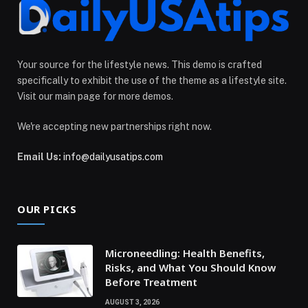
Your source for the lifestyle news. This demo is crafted
specifically to exhibit the use of the theme as a lifestyle site.
Visit our main page for more demos.
We're accepting new partnerships right now.
Email Us:
info@dailyusatips.com
OUR PICKS
Microneedling: Health Benefits,
Risks, and What You Should Know
Before Treatment
AUGUST 3, 2026