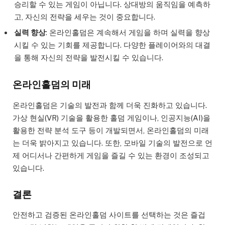
승리할 수 있는 게임이 아닙니다. 상대방의 움직임을 예측하
고, 자신의 전략을 세우는 것이 중요합니다.
실력 향상
: 온라인홀덤은 계속해서 게임을 하며 실력을 향상
시킬 수 있는 기회를 제공합니다. 다양한 플레이어와의 대결
을 통해 자신의 전략을 발전시킬 수 있습니다.
온라인홀덤의 미래
온라인홀덤은 기술의 발전과 함께 더욱 진화하고 있습니다.
가상 현실(VR) 기술을 활용한 홀덤 게임이나, 인공지능(AI)을
활용한 전략 분석 도구 등이 개발되면서, 온라인홀덤의 미래
는 더욱 밝아지고 있습니다. 또한, 모바일 기술의 발전으로 언
제 어디서나 간편하게 게임을 즐길 수 있는 환경이 조성되고
있습니다.
결론
안전하고 검증된 온라인홀덤 사이트를 선택하는 것은 즐겁