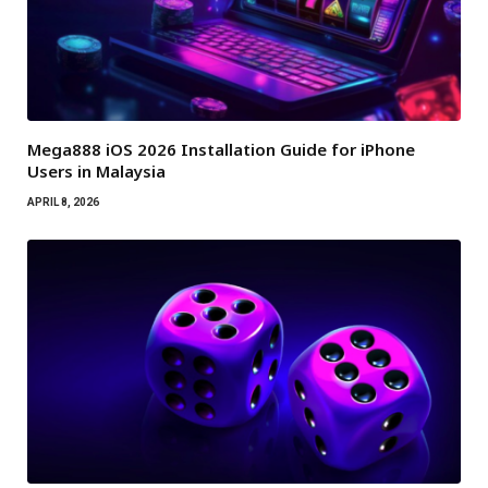
Mega888 iOS 2026 Installation Guide for iPhone
Users in Malaysia
APRIL 8, 2026