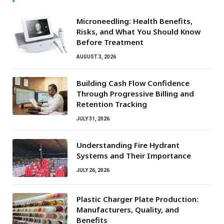
Microneedling: Health Benefits,
Risks, and What You Should Know
Before Treatment
AUGUST 3, 2026
Building Cash Flow Confidence
Through Progressive Billing and
Retention Tracking
JULY 31, 2026
Understanding Fire Hydrant
Systems and Their Importance
JULY 26, 2026
Plastic Charger Plate Production:
Manufacturers, Quality, and
Benefits