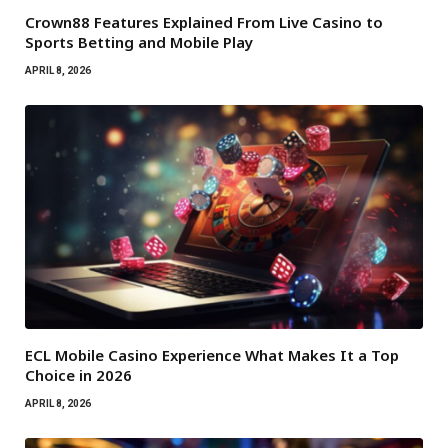
Crown88 Features Explained From Live Casino to
Sports Betting and Mobile Play
APRIL 8, 2026
ECL Mobile Casino Experience What Makes It a Top
Choice in 2026
APRIL 8, 2026