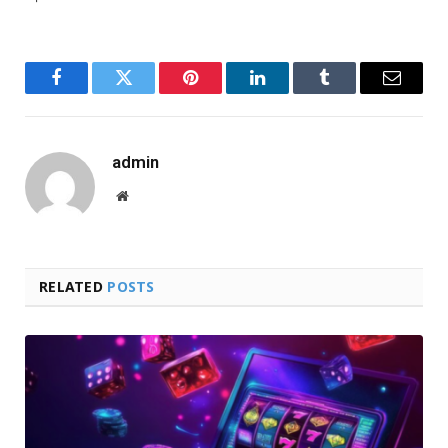
Facebook
Twitter
Pinterest
LinkedIn
Tumblr
Email
admin
Website
RELATED
POSTS