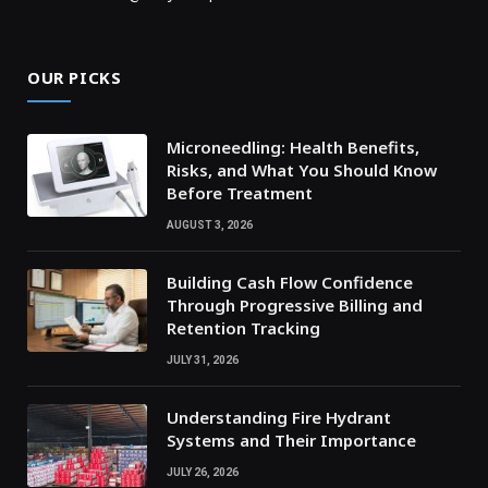
OUR PICKS
Microneedling: Health Benefits,
Risks, and What You Should Know
Before Treatment
AUGUST 3, 2026
Building Cash Flow Confidence
Through Progressive Billing and
Retention Tracking
JULY 31, 2026
Understanding Fire Hydrant
Systems and Their Importance
JULY 26, 2026