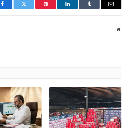
Facebook
Twitter
Pinterest
LinkedIn
Tumblr
Email
Websit