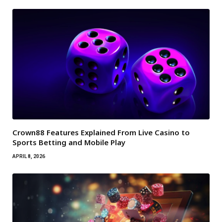
Crown88 Features Explained From Live Casino to
Sports Betting and Mobile Play
APRIL 8, 2026