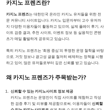
카지노 프렌즈란?
카지노 프렌즈
는 대한민국 온라인 카지노 유저들을 위한 전
문 커뮤니티 사이트입니다. 카지노 입문자부터 고수 유저까
지 다양한 이용자들이 활동하고 있으며, 실제 플레이 후기, 사
이트 검증 결과, 추천 사이트, 이벤트 정보 등 실용적인 콘텐
츠가 매일 활발하게 공유되고 있습니다.
특히 카지노 프렌즈는 ‘회원 중심’의 투명한 운영 철학을 바탕
으로, 거짓 정보나 광고성 글을 철저히 배제하는 정책을 시행
하고 있어, 많은 유저들로부터 깊은 신뢰를 받고 있습니다.
왜 카지노 프렌즈가 주목받는가?
신뢰할 수 있는 카지노사이트 정보 제공
카지노 프렌즈는 운영진이 직접 사이트를 체험하고 작성
한 검증 후기 및 리뷰를 제공함으로써, 이용자들이
신뢰할
수 있는 카지노사이트
를 쉽게 찾을 수 있도록 도와줍니다.