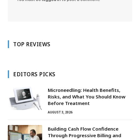
TOP REVIEWS
EDITORS PICKS
Microneedling: Health Benefits,
Risks, and What You Should Know
Before Treatment
AUGUST 3, 2026
Building Cash Flow Confidence
Through Progressive Billing and