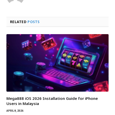
RELATED
POSTS
Mega888 iOS 2026 Installation Guide for iPhone
Users in Malaysia
APRIL 8, 2026