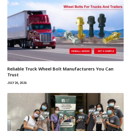
Reliable Truck Wheel Bolt Manufacturers You Can
Trust
JULY 26, 2026