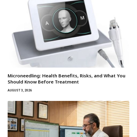
Microneedling: Health Benefits, Risks, and What You
Should Know Before Treatment
AUGUST 3, 2026