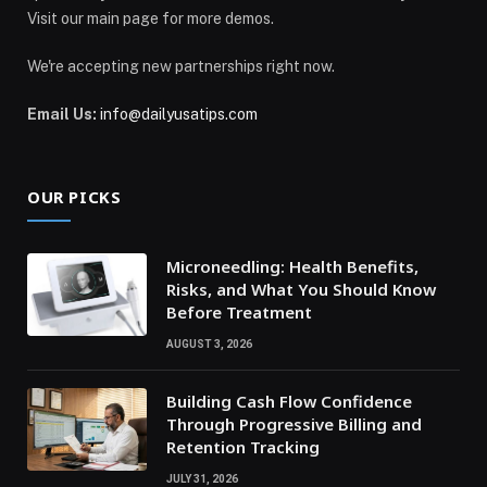
Visit our main page for more demos.
We're accepting new partnerships right now.
Email Us:
info@dailyusatips.com
OUR PICKS
Microneedling: Health Benefits,
Risks, and What You Should Know
Before Treatment
AUGUST 3, 2026
Building Cash Flow Confidence
Through Progressive Billing and
Retention Tracking
JULY 31, 2026