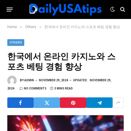
»
»
Home
Others
한국에서 온라인 카지노와 스포츠 베팅 경험 향상
OTHERS
한국에서 온라인 카지노와 스
포츠 베팅 경험 향상
BY
ADMIN
NOVEMBER 29, 2024
UPDATED:
NOVEMBER 29,
2024
NO COMMENTS
3 MINS READ