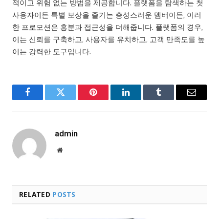
적이고 위험 없는 방법을 제공합니다. 플랫폼을 탐색하는 첫
사용자이든 특별 보상을 즐기는 충성스러운 멤버이든, 이러
한 프로모션은 흥분과 접근성을 더해줍니다. 플랫폼의 경우,
이는 신뢰를 구축하고, 사용자를 유치하고, 고객 만족도를 높
이는 강력한 도구입니다.
Facebook
Twitter
Pinterest
LinkedIn
Tumblr
Email
admin
Website
RELATED
POSTS