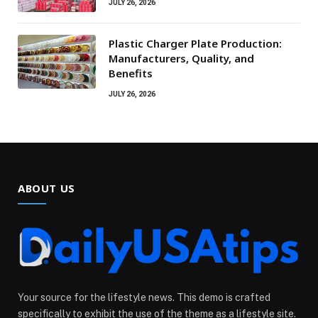
JULY 26, 2026
Plastic Charger Plate Production:
Manufacturers, Quality, and
Benefits
JULY 26, 2026
ABOUT US
Your source for the lifestyle news. This demo is crafted
specifically to exhibit the use of the theme as a lifestyle site.