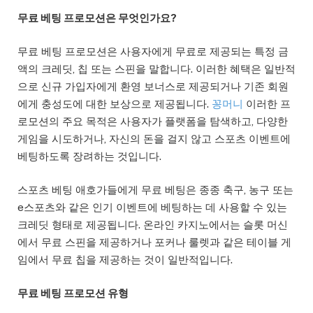
무료 베팅 프로모션은 무엇인가요?
무료 베팅 프로모션은 사용자에게 무료로 제공되는 특정 금
액의 크레딧, 칩 또는 스핀을 말합니다. 이러한 혜택은 일반적
으로 신규 가입자에게 환영 보너스로 제공되거나 기존 회원
에게 충성도에 대한 보상으로 제공됩니다.
꽁머니
이러한 프
로모션의 주요 목적은 사용자가 플랫폼을 탐색하고, 다양한
게임을 시도하거나, 자신의 돈을 걸지 않고 스포츠 이벤트에
베팅하도록 장려하는 것입니다.
스포츠 베팅 애호가들에게 무료 베팅은 종종 축구, 농구 또는
e스포츠와 같은 인기 이벤트에 베팅하는 데 사용할 수 있는
크레딧 형태로 제공됩니다. 온라인 카지노에서는 슬롯 머신
에서 무료 스핀을 제공하거나 포커나 룰렛과 같은 테이블 게
임에서 무료 칩을 제공하는 것이 일반적입니다.
무료 베팅 프로모션 유형