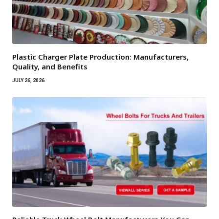
Plastic Charger Plate Production: Manufacturers,
Quality, and Benefits
JULY 26, 2026