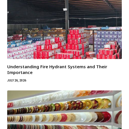
Understanding Fire Hydrant Systems and Their
Importance
JULY 26, 2026