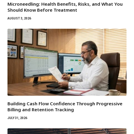
Microneedling: Health Benefits, Risks, and What You
Should Know Before Treatment
AUGUST 3, 2026
Building Cash Flow Confidence Through Progressive
Billing and Retention Tracking
JULY 31, 2026