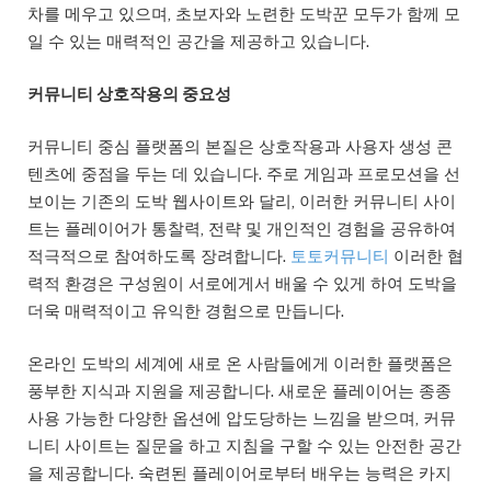
차를 메우고 있으며, 초보자와 노련한 도박꾼 모두가 함께 모
일 수 있는 매력적인 공간을 제공하고 있습니다.
커뮤니티 상호작용의 중요성
커뮤니티 중심 플랫폼의 본질은 상호작용과 사용자 생성 콘
텐츠에 중점을 두는 데 있습니다. 주로 게임과 프로모션을 선
보이는 기존의 도박 웹사이트와 달리, 이러한 커뮤니티 사이
트는 플레이어가 통찰력, 전략 및 개인적인 경험을 공유하여
적극적으로 참여하도록 장려합니다.
토토커뮤니티
이러한 협
력적 환경은 구성원이 서로에게서 배울 수 있게 하여 도박을
더욱 매력적이고 유익한 경험으로 만듭니다.
온라인 도박의 세계에 새로 온 사람들에게 이러한 플랫폼은
풍부한 지식과 지원을 제공합니다. 새로운 플레이어는 종종
사용 가능한 다양한 옵션에 압도당하는 느낌을 받으며, 커뮤
니티 사이트는 질문을 하고 지침을 구할 수 있는 안전한 공간
을 제공합니다. 숙련된 플레이어로부터 배우는 능력은 카지