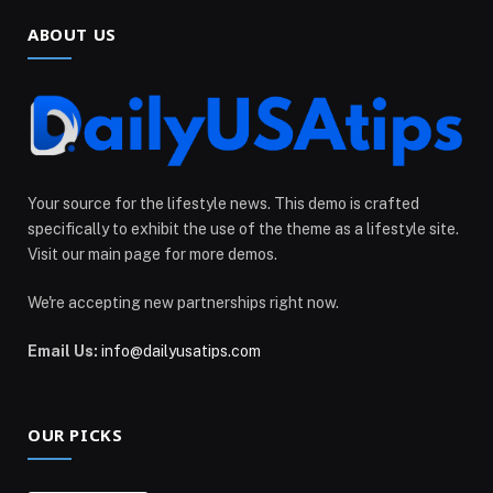
ABOUT US
Your source for the lifestyle news. This demo is crafted
specifically to exhibit the use of the theme as a lifestyle site.
Visit our main page for more demos.
We're accepting new partnerships right now.
Email Us:
info@dailyusatips.com
OUR PICKS