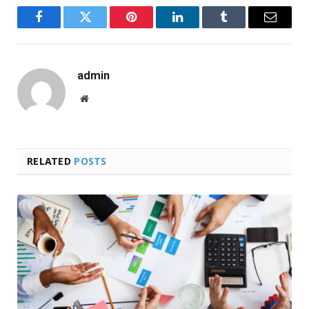
Facebook
Twitter
Pinterest
LinkedIn
Tumblr
Email
admin
Website
RELATED
POSTS