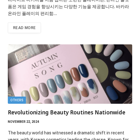
폼은 게임 경험을 향상시키는 다양한 기능을 제공합니다. 바카라
온라인 플레이의 편리함…
READ MORE
OTHERS
Revolutionizing Beauty Routines Nationwide
NOVEMBER 22, 2024
The beauty world has witnessed a dramatic shift in recent
years, with Korean cosmetics leading the charge. Known for