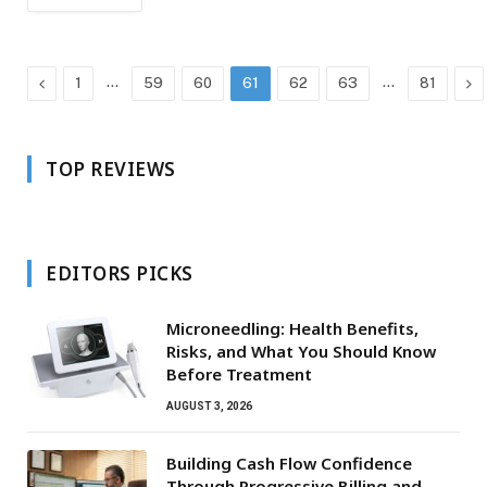
Previous
…
…
Ne
1
59
60
61
62
63
81
TOP REVIEWS
EDITORS PICKS
Microneedling: Health Benefits,
Risks, and What You Should Know
Before Treatment
AUGUST 3, 2026
Building Cash Flow Confidence
Through Progressive Billing and