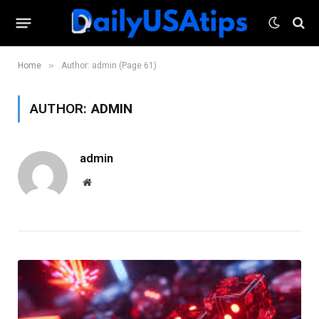
»
Home
Author: admin (Page 61)
AUTHOR:
ADMIN
admin
Website