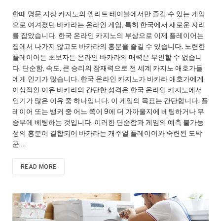
한때 명문 지상 카지노의 엘리트 테이블에서만 즐길 수 있는 게임
으로 여겨졌던 바카라는 온라인 게임, 특히 한국에서 새로운 자리
를 잡았습니다. 한국 온라인 카지노의 부상으로 이제 플레이어는
집에서 나가지 않고도 바카라의 흥분을 즐길 수 있습니다. 노련한
플레이어든 초보자든 온라인 바카라의 매력은 부인할 수 없습니
다. 단순함, 속도, 큰 승리의 잠재력으로 전 세계 카지노 애호가들
에게 인기가 많습니다. 한국 온라인 카지노가 바카라 애호가에게
이상적인 이유 바카라의 간단한 성격은 한국 온라인 카지노에서
인기가 많은 이유 중 하나입니다. 이 게임의 목표는 간단합니다. 플
레이어 또는 뱅커 중 어느 쪽이 9에 더 가까울지에 베팅하거나 무
승부에 베팅하는 것입니다. 이러한 단순함과 게임의 예측 불가능
성의 흥분이 결합되어 바카라는 캐주얼 플레이어와 숙련된 도박
꾼…
READ MORE