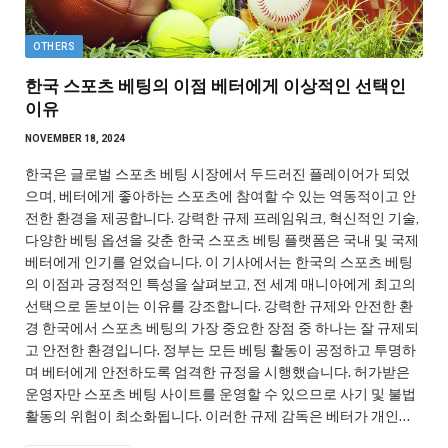
OTHERS
한국 스포츠 베팅의 이점 베터에게 이상적인 선택인
이유
NOVEMBER 18, 2024
한국은 글로벌 스포츠 베팅 시장에서 두드러진 플레이어가 되었
으며, 베터에게 좋아하는 스포츠에 참여할 수 있는 역동적이고 안
전한 환경을 제공합니다. 강력한 규제 프레임워크, 혁신적인 기술,
다양한 베팅 옵션을 갖춘 한국 스포츠 베팅 플랫폼은 국내 및 국제
베터에게 인기를 얻었습니다. 이 기사에서는 한국의 스포츠 베팅
의 이점과 긍정적인 특성을 살펴보고, 전 세계 매니아에게 최고의
선택으로 돋보이는 이유를 강조합니다. 강력한 규제와 안전한 환
경 한국에서 스포츠 베팅의 가장 중요한 장점 중 하나는 잘 규제되
고 안전한 환경입니다. 정부는 모든 베팅 활동이 공정하고 투명하
며 베터에게 안전하도록 엄격한 규정을 시행했습니다. 허가받은
운영자만 스포츠 베팅 사이트를 운영할 수 있으므로 사기 및 불법
활동의 위험이 최소화됩니다. 이러한 규제 감독은 베터가 개인…