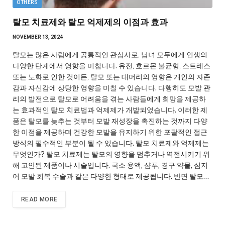
OTHERS
탈모 치료제와 탈모 억제제의 이점과 효과
NOVEMBER 13, 2024
탈모는 많은 사람에게 공통적인 관심사로, 남녀 모두에게 인생의
다양한 단계에서 영향을 미칩니다. 유전, 호르몬 불균형, 스트레스
또는 노화로 인한 것이든, 탈모 또는 대머리의 영향은 개인의 자존
감과 자신감에 상당한 영향을 미칠 수 있습니다. 다행히도 모발 관
리의 발전으로 탈모로 어려움을 겪는 사람들에게 희망을 제공하
는 효과적인 탈모 치료법과 억제제가 개발되었습니다. 이러한 제
품은 탈모를 늦추는 것부터 모발 재성장을 촉진하는 것까지 다양
한 이점을 제공하며 건강한 모발을 유지하기 위한 포괄적인 접근
방식의 필수적인 부분이 될 수 있습니다. 탈모 치료제와 억제제는
무엇인가? 탈모 치료제는 탈모의 영향을 멈추거나 역전시키기 위
해 고안된 제품이나 시술입니다. 국소 용액, 샴푸, 경구 약물, 심지
어 모발 회복 수술과 같은 다양한 형태로 제공됩니다. 반면 탈모…
READ MORE