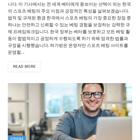
니다. 이 기사에서는 전 세계 베터에게 돋보이는 선택이 되는 한국
의 스포츠 베팅의 주요 이점과 긍정적인 특성을 살펴보겠습니다.
법적 및 규제된 환경 한국에서 스포츠 베팅의 가장 중요한 장점 중
하나는 안전하고 신뢰할 수 있는 베팅 경험을 보장하는 강력한 규
제 프레임워크입니다. 한국 정부는 베터를 보호하고 모든 베팅 활
동이 합법적이고 공정하게 수행되도록 하기 위해 엄격한 법률과
규정을 시행했습니다. 허가받은 운영자만 스포츠 베팅 사이트를
운영할…
READ MORE
OTHERS