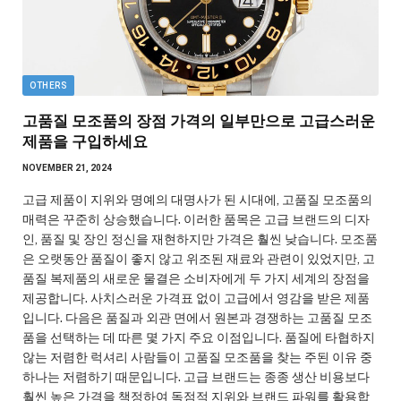
OTHERS
고품질 모조품의 장점 가격의 일부만으로 고급스러운
제품을 구입하세요
NOVEMBER 21, 2024
고급 제품이 지위와 명예의 대명사가 된 시대에, 고품질 모조품의
매력은 꾸준히 상승했습니다. 이러한 품목은 고급 브랜드의 디자
인, 품질 및 장인 정신을 재현하지만 가격은 훨씬 낮습니다. 모조품
은 오랫동안 품질이 좋지 않고 위조된 재료와 관련이 있었지만, 고
품질 복제품의 새로운 물결은 소비자에게 두 가지 세계의 장점을
제공합니다. 사치스러운 가격표 없이 고급에서 영감을 받은 제품
입니다. 다음은 품질과 외관 면에서 원본과 경쟁하는 고품질 모조
품을 선택하는 데 따른 몇 가지 주요 이점입니다. 품질에 타협하지
않는 저렴한 럭셔리 사람들이 고품질 모조품을 찾는 주된 이유 중
하나는 저렴하기 때문입니다. 고급 브랜드는 종종 생산 비용보다
훨씬 높은 가격을 책정하여 독점적 지위와 브랜드 파워를 활용합