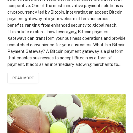
competitive. One of the most innovative payment solutions is
cryptocurrency, led by Bitcoin. Integrating an accept Bitcoin
payment gateway into your website offers numerous
benefits, ranging from enhanced security to global reach.
This article explores how leveraging Bitcoin payment
gateways can transform your business operations and provide
unmatched convenience for your customers. What Is a Bitcoin
Payment Gateway? A Bitcoin payment gateway is a platform
that enables businesses to accept Bitcoin as a form of
payment. It acts as an intermediary, allowing merchants to…
READ MORE