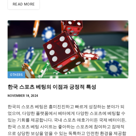
READ MORE
OTHERS
한국 스포츠 베팅의 이점과 긍정적 특성
NOVEMBER 18, 2024
한국의 스포츠 베팅은 흥미진진하고 빠르게 성장하는 분야가 되
었으며, 다양한 플랫폼에서 베터에게 다양한 스포츠에 베팅할 수
있는 기회를 제공합니다. 국내 스포츠 애호가이든 국제 베터이든,
한국 스포츠 베팅 사이트는 좋아하는 스포츠에 참여하고 잠재적
으로 상당한 보상을 얻을 수 있는 독특하고 안전한 환경을 제공합