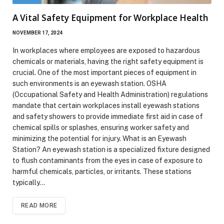
A Vital Safety Equipment for Workplace Health
NOVEMBER 17, 2024
In workplaces where employees are exposed to hazardous
chemicals or materials, having the right safety equipment is
crucial. One of the most important pieces of equipment in
such environments is an eyewash station. OSHA
(Occupational Safety and Health Administration) regulations
mandate that certain workplaces install eyewash stations
and safety showers to provide immediate first aid in case of
chemical spills or splashes, ensuring worker safety and
minimizing the potential for injury. What is an Eyewash
Station? An eyewash station is a specialized fixture designed
to flush contaminants from the eyes in case of exposure to
harmful chemicals, particles, or irritants. These stations
typically…
READ MORE