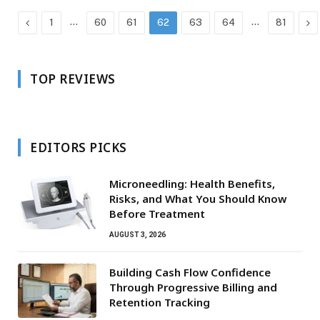
Previous
…
…
Ne
1
60
61
62
63
64
81
TOP REVIEWS
EDITORS PICKS
Microneedling: Health Benefits,
Risks, and What You Should Know
Before Treatment
AUGUST 3, 2026
Building Cash Flow Confidence
Through Progressive Billing and
Retention Tracking