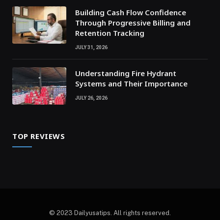
Building Cash Flow Confidence
Through Progressive Billing and
Retention Tracking
JULY 31, 2026
Understanding Fire Hydrant
Systems and Their Importance
JULY 26, 2026
TOP REVIEWS
© 2023 Dailyusatips. All rights reserved.