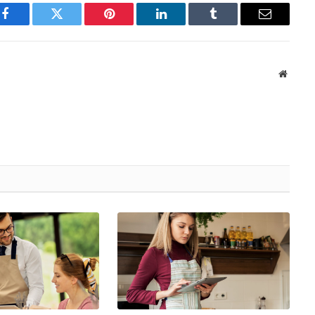
Facebook
Twitter
Pinterest
LinkedIn
Tumblr
Email
Websit